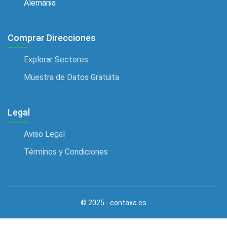
Alemania
Agencias de transporte
Agencias De Tutoría
Comprar Direcciones
Agencias de viajes
Explorar Sectores
Agencias de Wordpress
Muestra de Datos Gratuita
Agencias Gubernamentales
Agencias matrimoniales
Legal
Agencias Seo
Aviso Legal
Agente inmobiliario
Términos y Condiciones
Agricultores
Agricultores de espárragos
Agrimensor
© 2025 - contaxa.es
Alarma de Incendio Comercio Minorista
Albañil