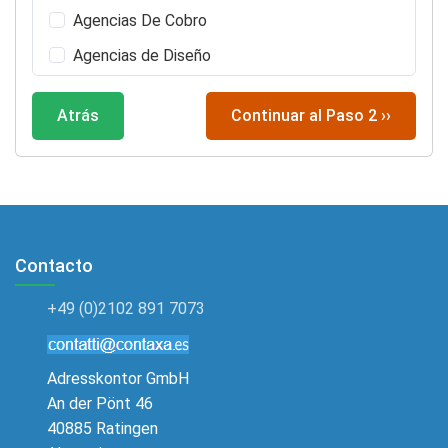
Agencias De Cobro
Agencias de Diseño
Agencias de Empleo
Atrás
Continuar al Paso 2 ››
Agencias de Eventos
Agencias de marketing online
Agencias de Modelos
Agencias de Personal
Contacto
Agencias de publicidad
Agencias de Relaciones Públicas
+49 (0)2102 891 7073
Agencias de seguros de automóviles
Agencias de Seguros de Salud
Adresskontor GmbH
An der Pönt 46
Agencias de trabajo temporal
40885 Ratingen
Agencias de traducción