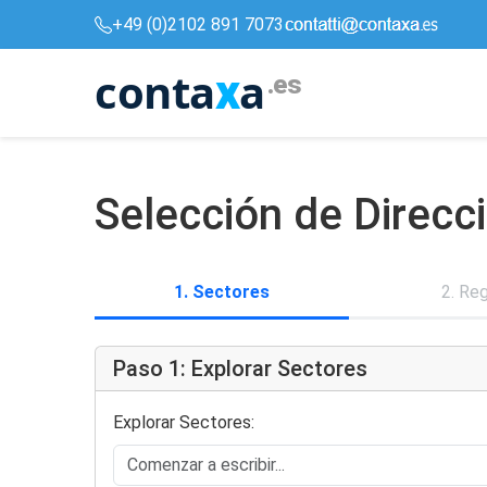
+49 (0)2102 891 7073
conta
a
x
.es
Selección de Direc
1. Sectores
2. Re
Paso 1: Explorar Sectores
Explorar Sectores: