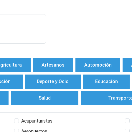
gricultura
Artesanos
Automoción
cción
Deporte y Ocio
Educación
Salud
Transport
Acupunturistas
Aeropuertos