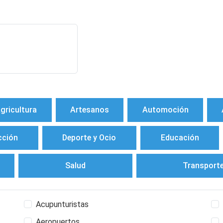
gricultura
Artesanos
Automoción
cción
Deporte y Ocio
Educación
Salud
Transport
Acupunturistas
Aeropuertos