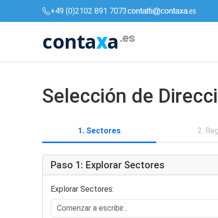
+49 (0)2102 891 7073
conta
a
x
.es
Selección de Direc
1. Sectores
2. Re
Paso 1: Explorar Sectores
Explorar Sectores: