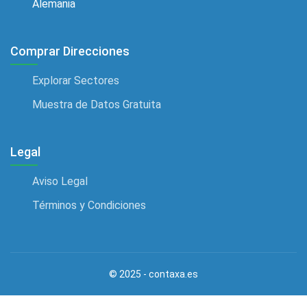
Alemania
Agencias de transporte
Agencias De Tutoría
Comprar Direcciones
Agencias de viajes
Explorar Sectores
Agencias de Wordpress
Muestra de Datos Gratuita
Agencias Gubernamentales
Agencias matrimoniales
Legal
Agencias Seo
Aviso Legal
Agente inmobiliario
Términos y Condiciones
Agricultores
Agricultores de espárragos
Agrimensor
© 2025 - contaxa.es
Alarma de Incendio Comercio Minorista
Albañil